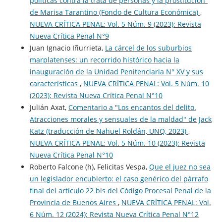
políticas contra la trata de personas y la prostitución”
de Marisa Tarantino (Fondo de Cultura Económica)
,
NUEVA CRÍTICA PENAL: Vol. 5 Núm. 9 (2023): Revista
Nueva Crí­tica Penal N°9
Juan Ignacio Iñurrieta,
La cárcel de los suburbios
marplatenses: un recorrido histórico hacia la
inauguración de la Unidad Penitenciaria N° XV y sus
características
,
NUEVA CRÍTICA PENAL: Vol. 5 Núm. 10
(2023): Revista Nueva Crí­tica Penal N°10
Julián Axat,
Comentario a "Los encantos del delito.
Atracciones morales y sensuales de la maldad" de Jack
Katz (traducción de Nahuel Roldán, UNQ, 2023)
,
NUEVA CRÍTICA PENAL: Vol. 5 Núm. 10 (2023): Revista
Nueva Crí­tica Penal N°10
Roberto Falcone (h), Felicitas Vespa,
Que el juez no sea
un legislador encubierto: el caso genérico del párrafo
final del artículo 22 bis del Código Procesal Penal de la
Provincia de Buenos Aires
,
NUEVA CRÍTICA PENAL: Vol.
6 Núm. 12 (2024): Revista Nueva Crí­tica Penal N°12