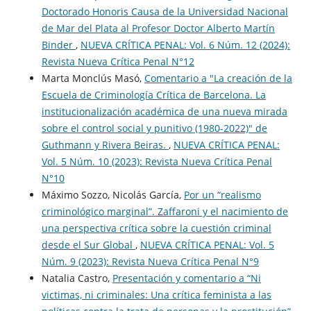
Doctorado Honoris Causa de la Universidad Nacional
de Mar del Plata al Profesor Doctor Alberto Martín
Binder
,
NUEVA CRÍTICA PENAL: Vol. 6 Núm. 12 (2024):
Revista Nueva Crí­tica Penal N°12
Marta Monclús Masó,
Comentario a "La creación de la
Escuela de Criminología Crítica de Barcelona. La
institucionalización académica de una nueva mirada
sobre el control social y punitivo (1980-2022)" de
Guthmann y Rivera Beiras.
,
NUEVA CRÍTICA PENAL:
Vol. 5 Núm. 10 (2023): Revista Nueva Crí­tica Penal
N°10
Máximo Sozzo, Nicolás García,
Por un “realismo
criminológico marginal”. Zaffaroni y el nacimiento de
una perspectiva crítica sobre la cuestión criminal
desde el Sur Global
,
NUEVA CRÍTICA PENAL: Vol. 5
Núm. 9 (2023): Revista Nueva Crí­tica Penal N°9
Natalia Castro,
Presentación y comentario a “Ni
victimas, ni criminales: Una crítica feminista a las