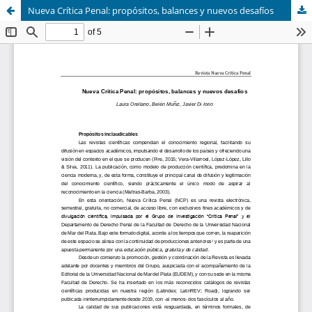
Nueva Crítica Penal: propósitos, balances y nuevos desafíos