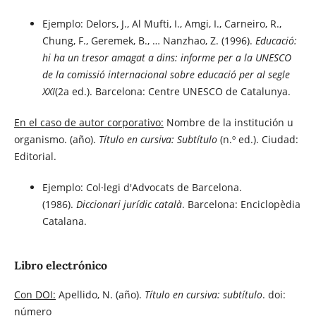
Ejemplo: Delors, J., Al Mufti, I., Amgi, I., Carneiro, R.,
Chung, F., Geremek, B., … Nanzhao, Z. (1996).
Educació:
hi ha un tresor amagat a dins: informe per a la UNESCO
de la comissió internacional sobre educació per al segle
XXI
(2a ed.). Barcelona: Centre UNESCO de Catalunya.
En el caso de autor corporativo:
Nombre de la institución u
organismo. (año).
Título en cursiva: Subtítulo
(n.º ed.). Ciudad:
Editorial.
Ejemplo: Col·legi d'Advocats de Barcelona.
(1986).
Diccionari jurídic català
. Barcelona: Enciclopèdia
Catalana.
Libro electrónico
Con DOI:
Apellido, N. (año).
Título en cursiva: subtítulo
. doi:
número