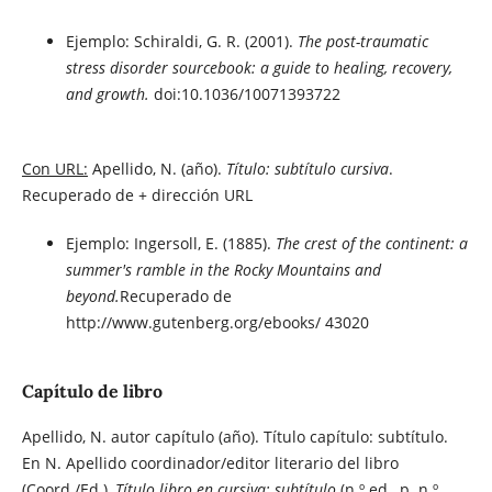
Ejemplo: Schiraldi, G. R. (2001).
The post-traumatic
stress disorder sourcebook: a guide to healing, recovery,
and growth.
doi:10.1036/10071393722
Con URL:
Apellido, N. (año).
Título: subtítulo cursiva
.
Recuperado de + dirección URL
Ejemplo: Ingersoll, E. (1885).
The crest of the continent: a
summer's ramble in the Rocky Mountains and
beyond.
Recuperado de
http://www.gutenberg.org/ebooks/ 43020
Capítulo de libro
Apellido, N. autor capítulo (año). Título capítulo: subtítulo.
En N. Apellido coordinador/editor literario del libro
(Coord./Ed.),
Título libro en cursiva: subtítulo
(n.º ed., p. n.º