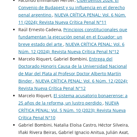
Facundo Emmanuel Hertler,
Ciberdelitos 2024: El
Convenio de Budapest y su influencia en el derecho
penal argentino
,
NUEVA CRÍTICA PENAL: Vol. 6 Núm.
11 (2024): Revista Nueva Crí­tica Penal N°11
Raúl Ernesto Cadena,
Principios constitucionales que
fundamentan la ejecución penal en el Ecuador: un
breve estado del arte
,
NUEVA CRÍTICA PENAL: Vol. 6
Núm. 12 (2024): Revista Nueva Crí­tica Penal N°12
Marcelo Riquert, Gabriel Bombini,
Entrega del
Doctorado Honoris Causa de la Universidad Nacional
de Mar del Plata al Profesor Doctor Alberto Martín
Binder
,
NUEVA CRÍTICA PENAL: Vol. 6 Núm. 12 (2024):
Revista Nueva Crí­tica Penal N°12
Marcelo Riquert,
El sistema acusatorio bonaerense: a
25 años de la reforma, un lustro perdido
,
NUEVA
CRÍTICA PENAL: Vol. 5 Núm. 10 (2023): Revista Nueva
Crí­tica Penal N°10
Gabriel Bombini, Natalia Eloísa Castro, Héctor Silveira,
Iñaki Rivera Beiras, Gabriel Ignacio Anitua, Julián Axat,