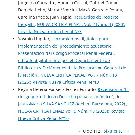
Jorgelina Camadro, Horacio Cecchi, Gabriel Ganón,
Daniela Heim, Marta Monclus Masó, Gonzalo Penna,
Carolina Prado, Juan Tapia,
Recuerdos de Roberto
Bergalli
,
NUEVA CRÍTICA PENAL: Vol. 2 Núm. 3 (2020):
Revista Nueva Crítica Penal Nº3
Yasmín Llugdar,
Herramientas digitales para
implementación del procedimiento acusatorio.
Presentación del Código Procesal Penal Federal,
editado digitalmente por el Departamento de
Biblioteca y Dictámenes de la Procuración General de
la Nación
,
NUEVA CRÍTICA PENAL: Vol. 7 Núm. 13
(2025): Revista Nueva Crí­tica Penal N°13
Regina Helena Fonseca Fortes-Furtado,
Recensión a "El
riesgo permitido en Derecho penal económico", de
Jesús-María SILVA SÁNCHEZ (Atelier, Barcelona, 2022)
,
NUEVA CRÍTICA PENAL: Vol. 5 Núm. 10 (2023): Revista
Nueva Crí­tica Penal N°10
1-10 de 112
Siguiente