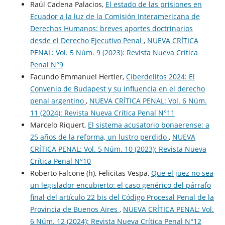
Raúl Cadena Palacios,
El estado de las prisiones en
Ecuador a la luz de la Comisión Interamericana de
Derechos Humanos: breves aportes doctrinarios
desde el Derecho Ejecutivo Penal
,
NUEVA CRÍTICA
PENAL: Vol. 5 Núm. 9 (2023): Revista Nueva Crí­tica
Penal N°9
Facundo Emmanuel Hertler,
Ciberdelitos 2024: El
Convenio de Budapest y su influencia en el derecho
penal argentino
,
NUEVA CRÍTICA PENAL: Vol. 6 Núm.
11 (2024): Revista Nueva Crí­tica Penal N°11
Marcelo Riquert,
El sistema acusatorio bonaerense: a
25 años de la reforma, un lustro perdido
,
NUEVA
CRÍTICA PENAL: Vol. 5 Núm. 10 (2023): Revista Nueva
Crí­tica Penal N°10
Roberto Falcone (h), Felicitas Vespa,
Que el juez no sea
un legislador encubierto: el caso genérico del párrafo
final del artículo 22 bis del Código Procesal Penal de la
Provincia de Buenos Aires
,
NUEVA CRÍTICA PENAL: Vol.
6 Núm. 12 (2024): Revista Nueva Crí­tica Penal N°12