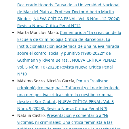
Doctorado Honoris Causa de la Universidad Nacional
de Mar del Plata al Profesor Doctor Alberto Martín
Binder
,
NUEVA CRÍTICA PENAL: Vol. 6 Núm. 12 (2024):
Revista Nueva Crí­tica Penal N°12
Marta Monclús Masó,
Comentario a "La creación de la
Escuela de Criminología Crítica de Barcelona. La
institucionalización académica de una nueva mirada
sobre el control social y punitivo (1980-2022)" de
Guthmann y Rivera Beiras.
,
NUEVA CRÍTICA PENAL:
Vol. 5 Núm. 10 (2023): Revista Nueva Crí­tica Penal
N°10
Máximo Sozzo, Nicolás García,
Por un “realismo
criminológico marginal”. Zaffaroni y el nacimiento de
una perspectiva crítica sobre la cuestión criminal
desde el Sur Global
,
NUEVA CRÍTICA PENAL: Vol. 5
Núm. 9 (2023): Revista Nueva Crí­tica Penal N°9
Natalia Castro,
Presentación y comentario a “Ni
victimas, ni criminales: Una crítica feminista a las