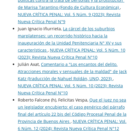
políticas contra la trata de personas y la prostitución”
de Marisa Tarantino (Fondo de Cultura Económica)
,
NUEVA CRÍTICA PENAL: Vol. 5 Núm. 9 (2023): Revista
Nueva Crí­tica Penal N°9
Juan Ignacio Iñurrieta,
La cárcel de los suburbios
marplatenses: un recorrido histórico hacia la
inauguración de la Unidad Penitenciaria N° XV y sus
características
,
NUEVA CRÍTICA PENAL: Vol. 5 Núm. 10
(2023): Revista Nueva Crí­tica Penal N°10
Julián Axat,
Comentario a "Los encantos del delito.
Atracciones morales y sensuales de la maldad" de Jack
Katz (traducción de Nahuel Roldán, UNQ, 2023)
,
NUEVA CRÍTICA PENAL: Vol. 5 Núm. 10 (2023): Revista
Nueva Crí­tica Penal N°10
Roberto Falcone (h), Felicitas Vespa,
Que el juez no sea
un legislador encubierto: el caso genérico del párrafo
final del artículo 22 bis del Código Procesal Penal de la
Provincia de Buenos Aires
,
NUEVA CRÍTICA PENAL: Vol.
6 Núm. 12 (2024): Revista Nueva Crí­tica Penal N°12