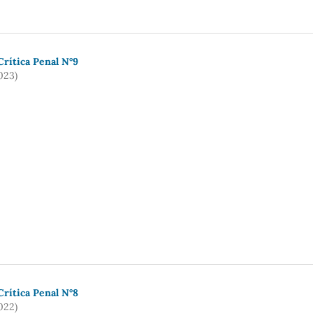
rí­tica Penal N°9
023)
rí­tica Penal N°8
022)