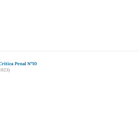
rí­tica Penal N°10
2023)