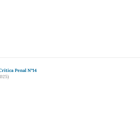
rí­tica Penal N°14
2025)