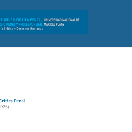
rí­tica Penal
2026)