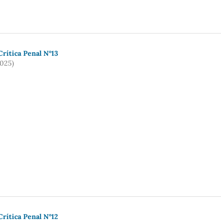
rí­tica Penal N°13
2025)
rí­tica Penal N°12