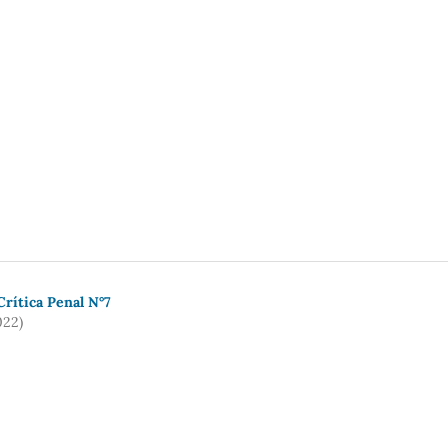
rítica Penal N°7
022)