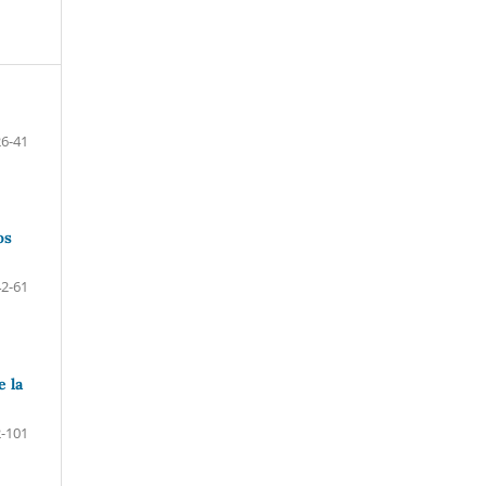
26-41
os
42-61
e la
-101