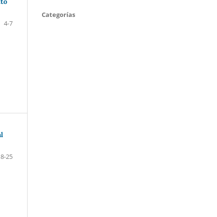
nto
Categorías
4-7
l
8-25