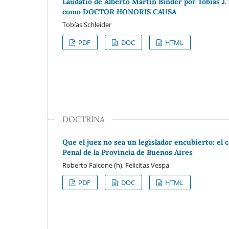
Laudatio de Alberto Martín Binder por Tobías J.
como DOCTOR HONORIS CAUSA
Tobías Schleider
PDF
DOC
HTML
DOCTRINA
Que el juez no sea un legislador encubierto: el c
Penal de la Provincia de Buenos Aires
Roberto Falcone (h), Felicitas Vespa
PDF
DOC
HTML