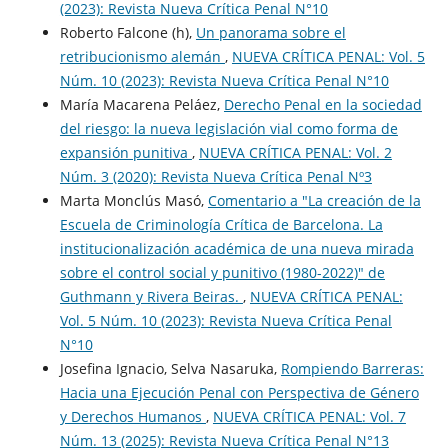
(2023): Revista Nueva Crí­tica Penal N°10
Roberto Falcone (h),
Un panorama sobre el
retribucionismo alemán
,
NUEVA CRÍTICA PENAL: Vol. 5
Núm. 10 (2023): Revista Nueva Crí­tica Penal N°10
María Macarena Peláez,
Derecho Penal en la sociedad
del riesgo: la nueva legislación vial como forma de
expansión punitiva
,
NUEVA CRÍTICA PENAL: Vol. 2
Núm. 3 (2020): Revista Nueva Crítica Penal Nº3
Marta Monclús Masó,
Comentario a "La creación de la
Escuela de Criminología Crítica de Barcelona. La
institucionalización académica de una nueva mirada
sobre el control social y punitivo (1980-2022)" de
Guthmann y Rivera Beiras.
,
NUEVA CRÍTICA PENAL:
Vol. 5 Núm. 10 (2023): Revista Nueva Crí­tica Penal
N°10
Josefina Ignacio, Selva Nasaruka,
Rompiendo Barreras:
Hacia una Ejecución Penal con Perspectiva de Género
y Derechos Humanos
,
NUEVA CRÍTICA PENAL: Vol. 7
Núm. 13 (2025): Revista Nueva Crí­tica Penal N°13