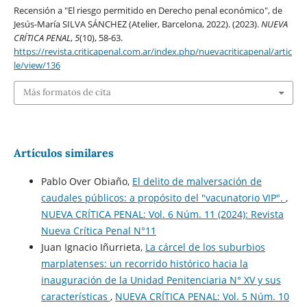
Recensión a "El riesgo permitido en Derecho penal económico", de
Jesús-María SILVA SÁNCHEZ (Atelier, Barcelona, 2022). (2023).
NUEVA
CRÍTICA PENAL
,
5
(10), 58-63.
https://revista.criticapenal.com.ar/index.php/nuevacriticapenal/artic
le/view/136
Más formatos de cita
Artículos similares
Pablo Over Obiaño,
El delito de malversación de
caudales públicos: a propósito del "vacunatorio VIP".
,
NUEVA CRÍTICA PENAL: Vol. 6 Núm. 11 (2024): Revista
Nueva Crí­tica Penal N°11
Juan Ignacio Iñurrieta,
La cárcel de los suburbios
marplatenses: un recorrido histórico hacia la
inauguración de la Unidad Penitenciaria N° XV y sus
características
,
NUEVA CRÍTICA PENAL: Vol. 5 Núm. 10