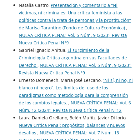
Natalia Castro,
Presentación y comentario a “Ni
victimas, ni criminales: Una crítica feminista a las
políticas contra la trata de personas y la prostitución”
de Marisa Tarantino (Fondo de Cultura Económica)
,
NUEVA CRÍTICA PENAL: Vol. 5 Núm. 9 (2023): Revista
Nueva Crí­tica Penal N°9
Gabriel Ignacio Anitua,
El surgimiento de la
Criminología Crítica argentina en sus Facultades de
Derecho
,
NUEVA CRÍTICA PENAL: Vol. 5 Núm. 9 (2023):
Revista Nueva Crí­tica Penal N°9
Ernesto Domenech, María José Lescano,
“Ni sí, ni no, ni
blanco ni negro”. Los límites del uso de los
paradigmas como metodología para la comprensión
de los cambios legales.
,
NUEVA CRÍTICA PENAL: Vol. 6
Núm. 12 (2024): Revista Nueva Crí­tica Penal N°12
Laura Daniela Orellano, Belén Muñiz, Javier Di Iorio,
Nueva Crítica Penal: propósitos, balances y nuevos
desafíos
,
NUEVA CRÍTICA PENAL: Vol. 7 Núm. 13