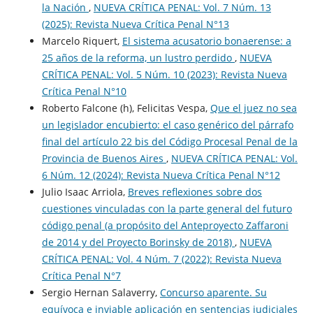
la Nación
,
NUEVA CRÍTICA PENAL: Vol. 7 Núm. 13
(2025): Revista Nueva Crí­tica Penal N°13
Marcelo Riquert,
El sistema acusatorio bonaerense: a
25 años de la reforma, un lustro perdido
,
NUEVA
CRÍTICA PENAL: Vol. 5 Núm. 10 (2023): Revista Nueva
Crí­tica Penal N°10
Roberto Falcone (h), Felicitas Vespa,
Que el juez no sea
un legislador encubierto: el caso genérico del párrafo
final del artículo 22 bis del Código Procesal Penal de la
Provincia de Buenos Aires
,
NUEVA CRÍTICA PENAL: Vol.
6 Núm. 12 (2024): Revista Nueva Crí­tica Penal N°12
Julio Isaac Arriola,
Breves reflexiones sobre dos
cuestiones vinculadas con la parte general del futuro
código penal (a propósito del Anteproyecto Zaffaroni
de 2014 y del Proyecto Borinsky de 2018)
,
NUEVA
CRÍTICA PENAL: Vol. 4 Núm. 7 (2022): Revista Nueva
Crítica Penal N°7
Sergio Hernan Salaverry,
Concurso aparente. Su
equívoca e inviable aplicación en sentencias judiciales