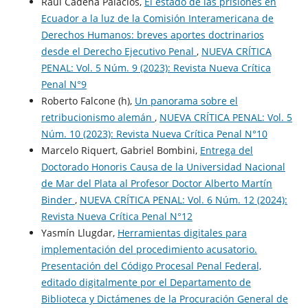
Raúl Cadena Palacios,
El estado de las prisiones en
Ecuador a la luz de la Comisión Interamericana de
Derechos Humanos: breves aportes doctrinarios
desde el Derecho Ejecutivo Penal
,
NUEVA CRÍTICA
PENAL: Vol. 5 Núm. 9 (2023): Revista Nueva Crí­tica
Penal N°9
Roberto Falcone (h),
Un panorama sobre el
retribucionismo alemán
,
NUEVA CRÍTICA PENAL: Vol. 5
Núm. 10 (2023): Revista Nueva Crí­tica Penal N°10
Marcelo Riquert, Gabriel Bombini,
Entrega del
Doctorado Honoris Causa de la Universidad Nacional
de Mar del Plata al Profesor Doctor Alberto Martín
Binder
,
NUEVA CRÍTICA PENAL: Vol. 6 Núm. 12 (2024):
Revista Nueva Crí­tica Penal N°12
Yasmín Llugdar,
Herramientas digitales para
implementación del procedimiento acusatorio.
Presentación del Código Procesal Penal Federal,
editado digitalmente por el Departamento de
Biblioteca y Dictámenes de la Procuración General de