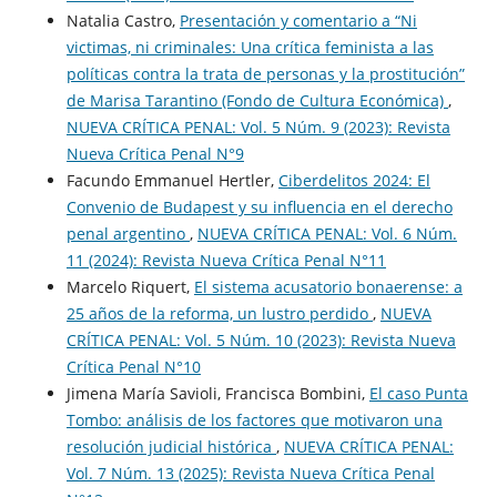
Natalia Castro,
Presentación y comentario a “Ni
victimas, ni criminales: Una crítica feminista a las
políticas contra la trata de personas y la prostitución”
de Marisa Tarantino (Fondo de Cultura Económica)
,
NUEVA CRÍTICA PENAL: Vol. 5 Núm. 9 (2023): Revista
Nueva Crí­tica Penal N°9
Facundo Emmanuel Hertler,
Ciberdelitos 2024: El
Convenio de Budapest y su influencia en el derecho
penal argentino
,
NUEVA CRÍTICA PENAL: Vol. 6 Núm.
11 (2024): Revista Nueva Crí­tica Penal N°11
Marcelo Riquert,
El sistema acusatorio bonaerense: a
25 años de la reforma, un lustro perdido
,
NUEVA
CRÍTICA PENAL: Vol. 5 Núm. 10 (2023): Revista Nueva
Crí­tica Penal N°10
Jimena María Savioli, Francisca Bombini,
El caso Punta
Tombo: análisis de los factores que motivaron una
resolución judicial histórica
,
NUEVA CRÍTICA PENAL:
Vol. 7 Núm. 13 (2025): Revista Nueva Crí­tica Penal