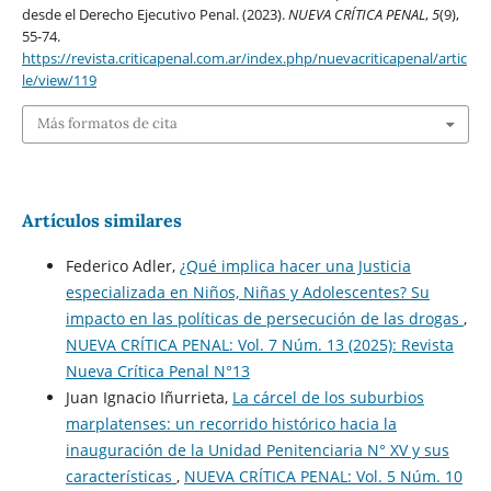
desde el Derecho Ejecutivo Penal. (2023).
NUEVA CRÍTICA PENAL
,
5
(9),
55-74.
https://revista.criticapenal.com.ar/index.php/nuevacriticapenal/artic
le/view/119
Más formatos de cita
Artículos similares
Federico Adler,
¿Qué implica hacer una Justicia
especializada en Niños, Niñas y Adolescentes? Su
impacto en las políticas de persecución de las drogas
,
NUEVA CRÍTICA PENAL: Vol. 7 Núm. 13 (2025): Revista
Nueva Crí­tica Penal N°13
Juan Ignacio Iñurrieta,
La cárcel de los suburbios
marplatenses: un recorrido histórico hacia la
inauguración de la Unidad Penitenciaria N° XV y sus
características
,
NUEVA CRÍTICA PENAL: Vol. 5 Núm. 10