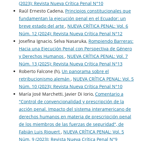
(2023): Revista Nueva Crí­tica Penal N°10
Raúl Ernesto Cadena,
Principios constitucionales que
fundamentan la ejecución penal en el Ecuador: un
breve estado del arte
,
NUEVA CRÍTICA PENAL: Vol. 6
Núm. 12 (2024): Revista Nueva Crí­tica Penal N°12
Josefina Ignacio, Selva Nasaruka,
Rompiendo Barreras:
Hacia una Ejecución Penal con Perspectiva de Género
y Derechos Humanos
,
NUEVA CRÍTICA PENAL: Vol. 7
Núm. 13 (2025): Revista Nueva Crí­tica Penal N°13
Roberto Falcone (h),
Un panorama sobre el
retribucionismo alemán
,
NUEVA CRÍTICA PENAL: Vol. 5
Núm. 10 (2023): Revista Nueva Crí­tica Penal N°10
María José Marchetti, Javier Di Iorio,
Comentario a
"Control de convencionalidad y prescripción de la
acción penal. Impacto del sistema interamericano de
derechos humanos en materia de prescripción penal
de los miembros de las fuerzas de seguridad", de
Fabián Luis Riquert
,
NUEVA CRÍTICA PENAL: Vol. 5
Núm. 9 (2023): Revista Nueva Crí­tica Penal N°9