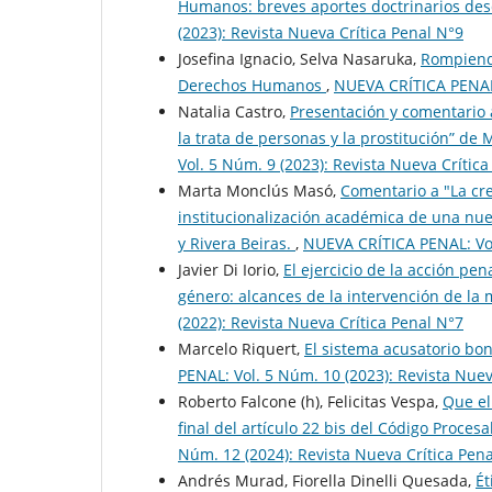
Humanos: breves aportes doctrinarios des
(2023): Revista Nueva Crí­tica Penal N°9
Josefina Ignacio, Selva Nasaruka,
Rompiendo
Derechos Humanos
,
NUEVA CRÍTICA PENAL: 
Natalia Castro,
Presentación y comentario a 
la trata de personas y la prostitución” d
Vol. 5 Núm. 9 (2023): Revista Nueva Crí­tic
Marta Monclús Masó,
Comentario a "La cre
institucionalización académica de una nue
y Rivera Beiras.
,
NUEVA CRÍTICA PENAL: Vol.
Javier Di Iorio,
El ejercicio de la acción pe
género: alcances de la intervención de la m
(2022): Revista Nueva Crítica Penal N°7
Marcelo Riquert,
El sistema acusatorio bo
PENAL: Vol. 5 Núm. 10 (2023): Revista Nuev
Roberto Falcone (h), Felicitas Vespa,
Que el
final del artículo 22 bis del Código Proces
Núm. 12 (2024): Revista Nueva Crí­tica Pen
Andrés Murad, Fiorella Dinelli Quesada,
Ét