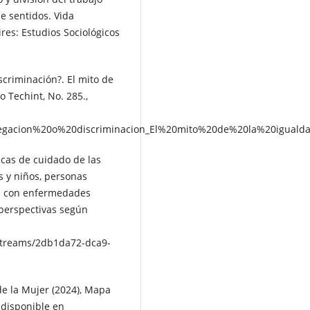
e sentidos. Vida
ires: Estudios Sociológicos
scriminación?. El mito de
o Techint, No. 285.,
gregacion%20o%20discriminacion_El%20mito%20de%20la%20igual
icas de cuidado de las
 y niños, personas
as con enfermedades
 perspectivas según
itstreams/2db1da72-dca9-
de la Mujer (2024), Mapa
 disponible en