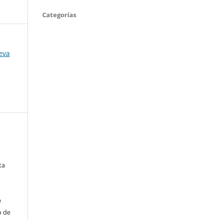
Categorías
eva
ta
e
o de