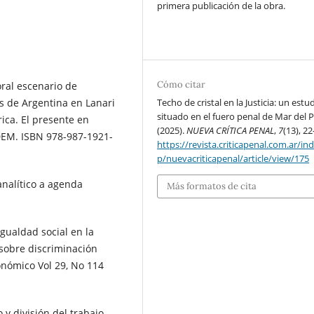
primera publicación de la obra.
Cómo citar
oral escenario de
Techo de cristal en la Justicia: un estu
s de Argentina en Lanari
situado en el fuero penal de Mar del P
ica. El presente en
(2025).
NUEVA CRÍTICA PENAL
,
7
(13), 22
UDEM. ISBN 978-987-1921-
https://revista.criticapenal.com.ar/in
p/nuevacriticapenal/article/view/175
analítico a agenda
Más formatos de cita
igualdad social en la
 sobre discriminación
onómico Vol 29, No 114
 y división del trabajo