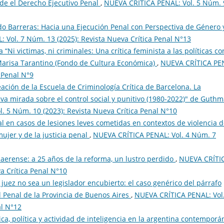
de el Derecho Ejecutivo Penal
,
NUEVA CRÍTICA PENAL: Vol. 5 Núm. 
 Barreras: Hacia una Ejecución Penal con Perspectiva de Género 
Vol. 7 Núm. 13 (2025): Revista Nueva Crí­tica Penal N°13
“Ni victimas, ni criminales: Una crítica feminista a las políticas co
e Marisa Tarantino (Fondo de Cultura Económica)
,
NUEVA CRÍTICA PE
a Penal N°9
ación de la Escuela de Criminología Crítica de Barcelona. La
va mirada sobre el control social y punitivo (1980-2022)" de Guth
 5 Núm. 10 (2023): Revista Nueva Crí­tica Penal N°10
nal en casos de lesiones leves cometidas en contextos de violencia 
ujer y de la justicia penal
,
NUEVA CRÍTICA PENAL: Vol. 4 Núm. 7
naerense: a 25 años de la reforma, un lustro perdido
,
NUEVA CRÍTI
a Crí­tica Penal N°10
 juez no sea un legislador encubierto: el caso genérico del párrafo
al Penal de la Provincia de Buenos Aires
,
NUEVA CRÍTICA PENAL: Vol.
al N°12
ica, política y actividad de inteligencia en la argentina contempor