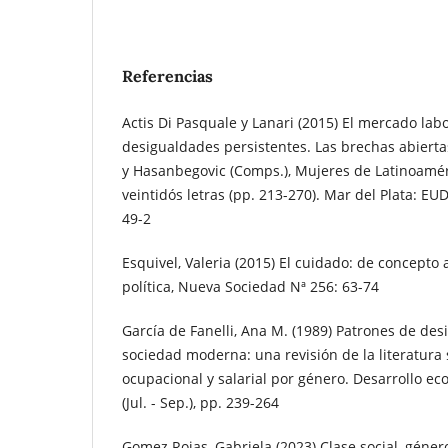
Referencias
Actis Di Pasquale y Lanari (2015) El mercado lab
desigualdades persistentes. Las brechas abierta
y Hasanbegovic (Comps.), Mujeres de Latinoamér
veintidós letras (pp. 213-270). Mar del Plata: E
49-2
Esquivel, Valeria (2015) El cuidado: de concepto 
política, Nueva Sociedad Nª 256: 63-74
García de Fanelli, Ana M. (1989) Patrones de des
sociedad moderna: una revisión de la literatura
ocupacional y salarial por género. Desarrollo ec
(Jul. - Sep.), pp. 239-264
Gomez Rojas, Gabriela (2023) Clase social, género