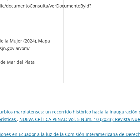
ublic/documentoConsulta/verDocumentoById?
de la Mujer (2024), Mapa
sjn.gov.ar/om/
 de Mar del Plata
burbios marplatenses: un recorrido histórico hacia la inauguración 
erísticas
,
NUEVA CRÍTICA PENAL: Vol. 5 Núm. 10 (2023): Revista Nu
isiones en Ecuador a la luz de la Comisión Interamericana de Derec