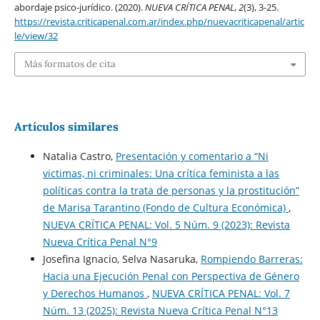
abordaje psico-jurídico. (2020).
NUEVA CRÍTICA PENAL
,
2
(3), 3-25.
https://revista.criticapenal.com.ar/index.php/nuevacriticapenal/artic
le/view/32
Más formatos de cita
Artículos similares
Natalia Castro,
Presentación y comentario a “Ni
victimas, ni criminales: Una crítica feminista a las
políticas contra la trata de personas y la prostitución”
de Marisa Tarantino (Fondo de Cultura Económica)
,
NUEVA CRÍTICA PENAL: Vol. 5 Núm. 9 (2023): Revista
Nueva Crí­tica Penal N°9
Josefina Ignacio, Selva Nasaruka,
Rompiendo Barreras:
Hacia una Ejecución Penal con Perspectiva de Género
y Derechos Humanos
,
NUEVA CRÍTICA PENAL: Vol. 7
Núm. 13 (2025): Revista Nueva Crí­tica Penal N°13