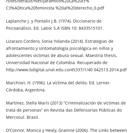
/sites/default/files/Jaramillo%20La%20cr%
C3%ADtica%20feminista %20al%20derecho_0.pdf
Laplanche J. y Pontalis J.B. (1974). Diccionario de
Psicoanálisis. Ed. Labor S.A ISBN 10: 8433515101.
Lizarazo Cordero, Sonia Yolanda (2014). Estrategias de
afrontamiento y sintomatología psicológica en niños y
adolescentes víctimas de abuso sexual. Maestría thesis,
Universidad Nacional de Colombia. Recuperado de
http://www.bdigital.unal.edu.co/45337/1/40 042513.2014.pdf
Marchiori, H. (1996). La víctima del delito. Ed. Lerner.
Córdoba, Argentina.
Martínez, Stella Maris (2013) “Criminalización de víctimas de
trata de personas” en Revista das Defensorías Públicas do
Mercosul. Brasil.
O’Connor, Monica y Healy, Grainne (2006). The Links between