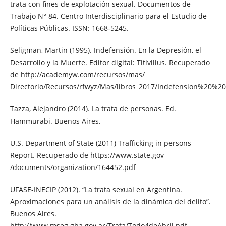
trata con fines de explotación sexual. Documentos de
Trabajo N° 84. Centro Interdisciplinario para el Estudio de
Políticas Públicas. ISSN: 1668‐5245.
Seligman, Martin (1995). Indefensión. En la Depresión, el
Desarrollo y la Muerte. Editor digital: Titivillus. Recuperado
de http://academyw.com/recursos/mas/
Directorio/Recursos/rfwyz/Mas/libros_2017/Indefension%20%
Tazza, Alejandro (2014). La trata de personas. Ed.
Hammurabi. Buenos Aires.
U.S. Department of State (2011) Trafficking in persons
Report. Recuperado de https://www.state.gov
/documents/organization/164452.pdf
UFASE-INECIP (2012). “La trata sexual en Argentina.
Aproximaciones para un análisis de la dinámica del delito”.
Buenos Aires.
http://www.mseg.gba.gov.ar/Trata/Todo4deAbril.pdf