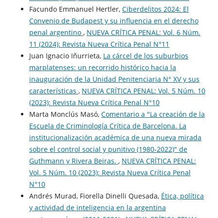
Facundo Emmanuel Hertler,
Ciberdelitos 2024: El
Convenio de Budapest y su influencia en el derecho
penal argentino
,
NUEVA CRÍTICA PENAL: Vol. 6 Núm.
11 (2024): Revista Nueva Crí­tica Penal N°11
Juan Ignacio Iñurrieta,
La cárcel de los suburbios
marplatenses: un recorrido histórico hacia la
inauguración de la Unidad Penitenciaria N° XV y sus
características
,
NUEVA CRÍTICA PENAL: Vol. 5 Núm. 10
(2023): Revista Nueva Crí­tica Penal N°10
Marta Monclús Masó,
Comentario a "La creación de la
Escuela de Criminología Crítica de Barcelona. La
institucionalización académica de una nueva mirada
sobre el control social y punitivo (1980-2022)" de
Guthmann y Rivera Beiras.
,
NUEVA CRÍTICA PENAL:
Vol. 5 Núm. 10 (2023): Revista Nueva Crí­tica Penal
N°10
Andrés Murad, Fiorella Dinelli Quesada,
Ética, política
y actividad de inteligencia en la argentina