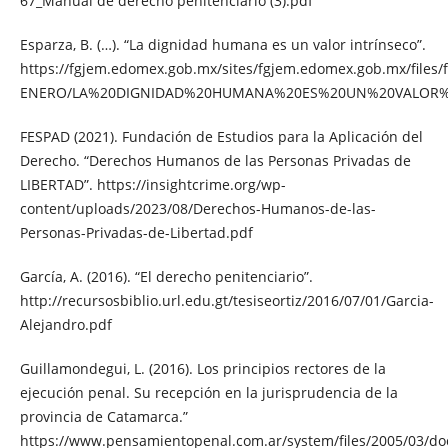
67_Manual de derecho penitenciario (3).pdf
Esparza, B. (…). “La dignidad humana es un valor intrínseco”.
https://fgjem.edomex.gob.mx/sites/fgjem.edomex.gob.mx/file
ENERO/LA%20DIGNIDAD%20HUMANA%20ES%20UN%20VALOR%
FESPAD (2021). Fundación de Estudios para la Aplicación del
Derecho. “Derechos Humanos de las Personas Privadas de
LIBERTAD”. https://insightcrime.org/wp-
content/uploads/2023/08/Derechos-Humanos-de-las-
Personas-Privadas-de-Libertad.pdf
García, A. (2016). “El derecho penitenciario”.
http://recursosbiblio.url.edu.gt/tesiseortiz/2016/07/01/Garcia-
Alejandro.pdf
Guillamondegui, L. (2016). Los principios rectores de la
ejecución penal. Su recepción en la jurisprudencia de la
provincia de Catamarca.”
https://www.pensamientopenal.com.ar/system/files/2005/03/do