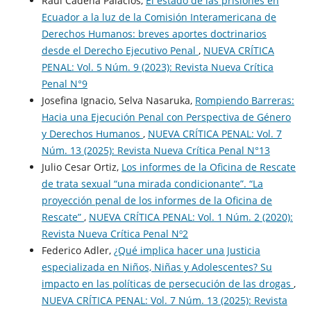
Raúl Cadena Palacios,
El estado de las prisiones en
Ecuador a la luz de la Comisión Interamericana de
Derechos Humanos: breves aportes doctrinarios
desde el Derecho Ejecutivo Penal
,
NUEVA CRÍTICA
PENAL: Vol. 5 Núm. 9 (2023): Revista Nueva Crí­tica
Penal N°9
Josefina Ignacio, Selva Nasaruka,
Rompiendo Barreras:
Hacia una Ejecución Penal con Perspectiva de Género
y Derechos Humanos
,
NUEVA CRÍTICA PENAL: Vol. 7
Núm. 13 (2025): Revista Nueva Crí­tica Penal N°13
Julio Cesar Ortiz,
Los informes de la Oficina de Rescate
de trata sexual “una mirada condicionante”. “La
proyección penal de los informes de la Oficina de
Rescate”
,
NUEVA CRÍTICA PENAL: Vol. 1 Núm. 2 (2020):
Revista Nueva Crítica Penal Nº2
Federico Adler,
¿Qué implica hacer una Justicia
especializada en Niños, Niñas y Adolescentes? Su
impacto en las políticas de persecución de las drogas
,
NUEVA CRÍTICA PENAL: Vol. 7 Núm. 13 (2025): Revista