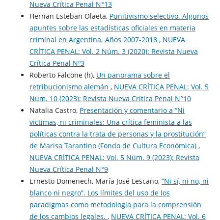
Nueva Crí­tica Penal N°13
Hernan Esteban Olaeta,
Punitivismo selectivo. Algunos
apuntes sobre las estadísticas oficiales en materia
criminal en Argentina. Años 2007-2018
,
NUEVA
CRÍTICA PENAL: Vol. 2 Núm. 3 (2020): Revista Nueva
Crítica Penal Nº3
Roberto Falcone (h),
Un panorama sobre el
retribucionismo alemán
,
NUEVA CRÍTICA PENAL: Vol. 5
Núm. 10 (2023): Revista Nueva Crí­tica Penal N°10
Natalia Castro,
Presentación y comentario a “Ni
victimas, ni criminales: Una crítica feminista a las
políticas contra la trata de personas y la prostitución”
de Marisa Tarantino (Fondo de Cultura Económica)
,
NUEVA CRÍTICA PENAL: Vol. 5 Núm. 9 (2023): Revista
Nueva Crí­tica Penal N°9
Ernesto Domenech, María José Lescano,
“Ni sí, ni no, ni
blanco ni negro”. Los límites del uso de los
paradigmas como metodología para la comprensión
de los cambios legales.
,
NUEVA CRÍTICA PENAL: Vol. 6